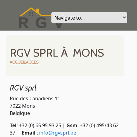
RGV SPRL À MONS
ACCUEIL
ACCÈS
RGV sprl
Rue des Canadiens 11
7022 Mons
Belgique
Tel
: +32 (0) 65 95 93 25 |
Gsm
: +32 (0) 495/43 62
37 |
Email
:
info@rgvsprl.be