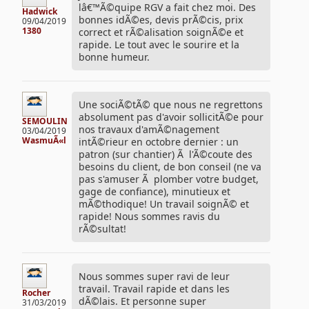
lâ€™Ã©quipe RGV a fait chez moi. Des
Hadwick
bonnes idÃ©es, devis prÃ©cis, prix
09/04/2019
1380
correct et rÃ©alisation soignÃ©e et
rapide. Le tout avec le sourire et la
bonne humeur.
Une sociÃ©tÃ© que nous ne regrettons
absolument pas d'avoir sollicitÃ©e pour
SEMOULIN
nos travaux d'amÃ©nagement
03/04/2019
WasmuÃ«l
intÃ©rieur en octobre dernier : un
patron (sur chantier) Ã l'Ã©coute des
besoins du client, de bon conseil (ne va
pas s'amuser Ã plomber votre budget,
gage de confiance), minutieux et
mÃ©thodique! Un travail soignÃ© et
rapide! Nous sommes ravis du
rÃ©sultat!
Nous sommes super ravi de leur
travail. Travail rapide et dans les
Rocher
dÃ©lais. Et personne super
31/03/2019