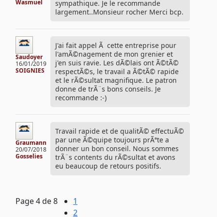
Wasmuel
sympathique. Je le recommande
largement..Monsieur rocher Merci bcp.
J'ai fait appel Ã cette entreprise pour
l'amÃ©nagement de mon grenier et
Saudoyer
j'en suis ravie. Les dÃ©lais ont Ã©tÃ©
16/01/2019
SOIGNIES
respectÃ©s, le travail a Ã©tÃ© rapide
et le rÃ©sultat magnifique. Le patron
donne de trÃ¨s bons conseils. Je
recommande :-)
Travail rapide et de qualitÃ© effectuÃ©
par une Ã©quipe toujours prÃªte a
Graumann
donner un bon conseil. Nous sommes
20/07/2018
Gosselies
trÃ¨s contents du rÃ©sultat et avons
eu beaucoup de retours positifs.
Page
4
de 8
1
2