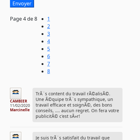
Page
4
de 8
1
2
3
4
5
6
7
8
TrÃ¨s content du travail rÃ©alisÃ©.
Une Ã©quipe trÃ¨s sympathique, un
CAMBIER
travail efficace et soignÃ©, des bons
11/02/2020
Marcinelle
conseils, .... aucun regret. On fera votre
publicitÃ© c'est sÃ»r!
Je suis trÃ¨s satisfait du travail que